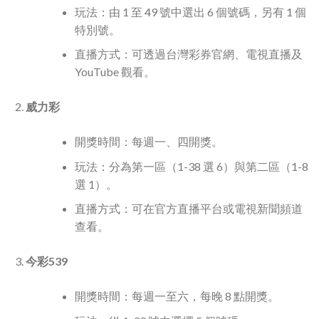
玩法：由 1 至 49 號中選出 6 個號碼，另有 1 個
特別號。
直播方式：可透過台灣彩券官網、電視直播及
YouTube 觀看。
威力彩
開獎時間：每週一、四開獎。
玩法：分為第一區（1-38 選 6）與第二區（1-8
選 1）。
直播方式：可在官方直播平台或電視新聞頻道
查看。
今彩539
開獎時間：每週一至六，每晚 8 點開獎。