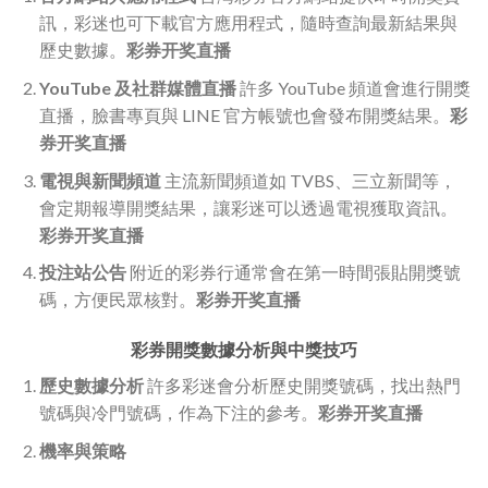
訊，彩迷也可下載官方應用程式，隨時查詢最新結果與
歷史數據。
彩券开奖直播
YouTube 及社群媒體直播
許多 YouTube 頻道會進行開獎
直播，臉書專頁與 LINE 官方帳號也會發布開獎結果。
彩
券开奖直播
電視與新聞頻道
主流新聞頻道如 TVBS、三立新聞等，
會定期報導開獎結果，讓彩迷可以透過電視獲取資訊。
彩券开奖直播
投注站公告
附近的彩券行通常會在第一時間張貼開獎號
碼，方便民眾核對。
彩券开奖直播
彩券開獎數據分析與中獎技巧
歷史數據分析
許多彩迷會分析歷史開獎號碼，找出熱門
號碼與冷門號碼，作為下注的參考。
彩券开奖直播
機率與策略