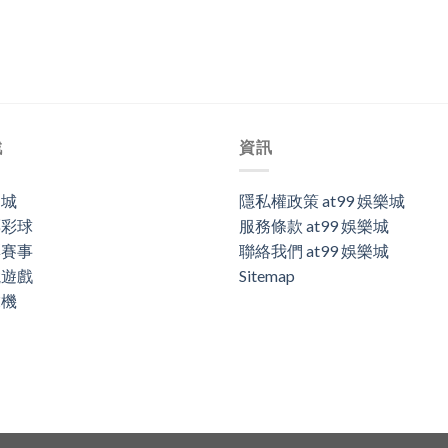
戲
資訊
樂城
隱私權政策 at99 娛樂城
票彩球
服務條款 at99 娛樂城
彩賽事
聯絡我們 at99 娛樂城
競遊戲
Sitemap
虎機