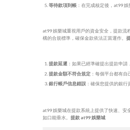
等待款項到帳
：在完成核定後，at99
at99 娛樂城重視用戶的資金安全，提款
構的合規標準，確保金款依法正當運作。
提
提款延遲
：如果已經準確提出提款申請
提款金額不符合規定
：每個平台都有自
銀行帳戶信息錯誤
：確保您提供的銀行
at99 娛樂城在提款系統上提供了快速、
如口能垂水。
提款 at99 娛樂城