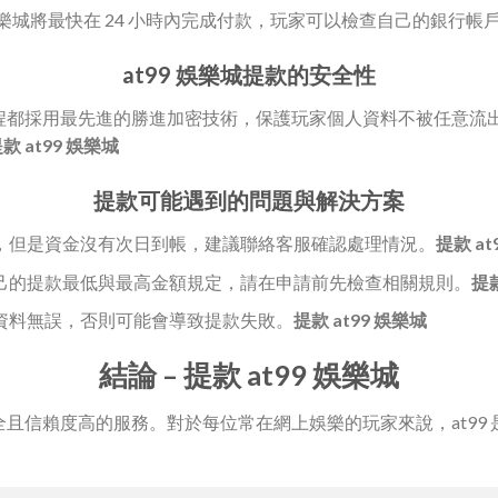
 娛樂城將最快在 24 小時內完成付款，玩家可以檢查自己的銀行
at99 娛樂城提款的安全性
流程都採用最先進的勝進加密技術，保護玩家個人資料不被任意流出
款 at99 娛樂城
提款可能遇到的問題與解決方案
，但是資金沒有次日到帳，建議聯絡客服確認處理情況。
提款 at
己的提款最低與最高金額規定，請在申請前先檢查相關規則。
提款
資料無誤，否則可能會導致提款失敗。
提款 at99 娛樂城
結論 – 提款 at99 娛樂城
安全且信賴度高的服務。對於每位常在網上娛樂的玩家來說，at9