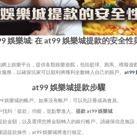
t99 娛樂城: 在 at99 娛樂城提款的安全
專業的網上娛樂平台，提供各類娛樂遊戲，包括籃球、跑馬、模擬
提款服務，以確保玩家可以順利將獲利全數轉入自己的賬戶。
at9
at99 娛樂城提款步驟
t99 娛樂城的帳戶。如果沒有帳戶，可以先註冊成為會員。
中找到「提款」功能，並點擊進入。
提款 at99 娛樂城
提款金額，以及選擇您將金額轉入的銀行帳戶。請確保信息無誤
認提款操作，at99 娛樂城將進行核定。