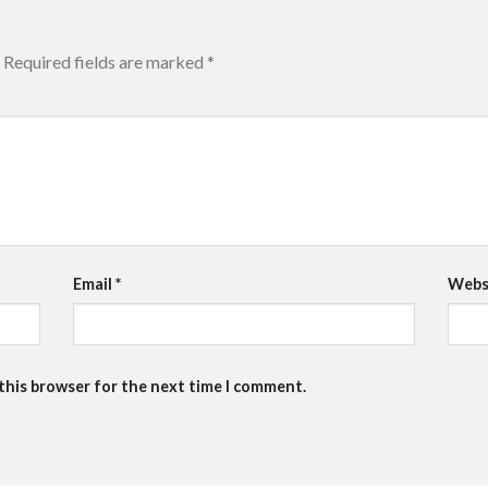
Required fields are marked
*
Email
*
Webs
 this browser for the next time I comment.