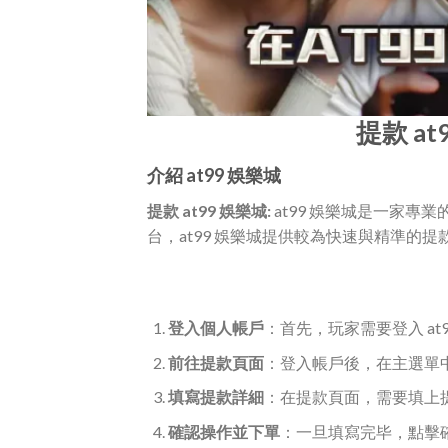
提款 a
介紹 at99 娛樂城
提款 at99 娛樂城:
at99 娛樂城是一家
台，at99 娛樂城提供較為快速與精準的
登入個人帳戶
：首先，玩家需要登入 a
前往提款頁面
：登入帳戶後，在主選單
填寫提款詳細
：在提款頁面，需要填上
確認操作並下單
：一旦填寫完毕，點擊確