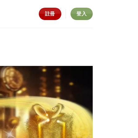
註冊
登入