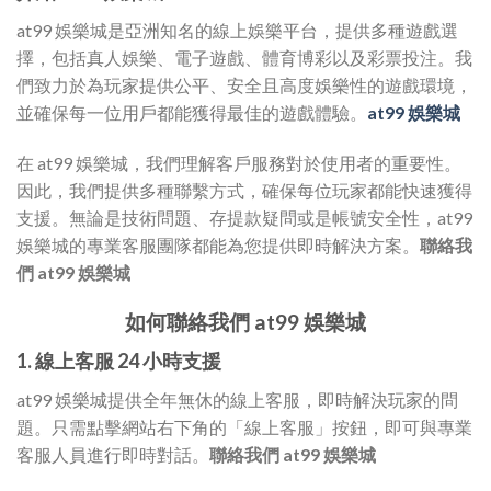
at99 娛樂城是亞洲知名的線上娛樂平台，提供多種遊戲選
擇，包括真人娛樂、電子遊戲、體育博彩以及彩票投注。我
們致力於為玩家提供公平、安全且高度娛樂性的遊戲環境，
並確保每一位用戶都能獲得最佳的遊戲體驗。
at99 娛樂城
在 at99 娛樂城，我們理解客戶服務對於使用者的重要性。
因此，我們提供多種聯繫方式，確保每位玩家都能快速獲得
支援。無論是技術問題、存提款疑問或是帳號安全性，at99
娛樂城的專業客服團隊都能為您提供即時解決方案。
聯絡我
們 at99 娛樂城
如何聯絡我們 at99 娛樂城
1. 線上客服 24 小時支援
at99 娛樂城提供全年無休的線上客服，即時解決玩家的問
題。只需點擊網站右下角的「線上客服」按鈕，即可與專業
客服人員進行即時對話。
聯絡我們 at99 娛樂城