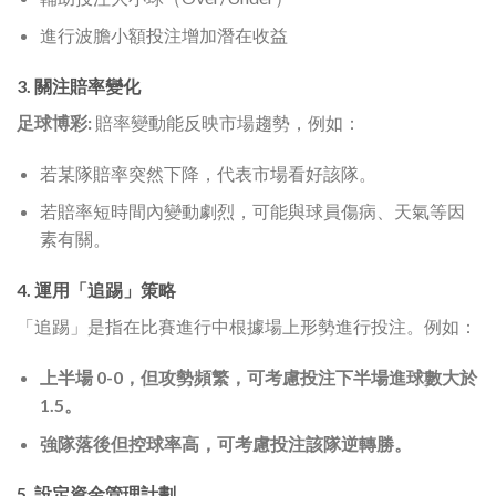
進行波膽小額投注增加潛在收益
3. 關注賠率變化
足球博彩:
賠率變動能反映市場趨勢，例如：
若某隊賠率突然下降，代表市場看好該隊。
若賠率短時間內變動劇烈，可能與球員傷病、天氣等因
素有關。
4. 運用「追踢」策略
「追踢」是指在比賽進行中根據場上形勢進行投注。例如：
上半場 0-0，但攻勢頻繁，可考慮投注下半場進球數大於
1.5。
強隊落後但控球率高，可考慮投注該隊逆轉勝。
5. 設定資金管理計劃