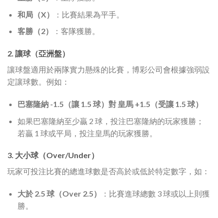
和局（X）
：比賽結果為平手。
客勝（2）
：客隊獲勝。
2. 讓球（亞洲盤）
讓球盤適用於兩隊實力懸殊的比賽，博彩公司會根據強弱設
定讓球數。例如：
巴塞隆納 -1.5（讓 1.5 球）對 皇馬 +1.5（受讓 1.5 球）
如果巴塞隆納至少贏 2 球，投注巴塞隆納的玩家獲勝；
若贏 1 球或平局，投注皇馬的玩家獲勝。
3. 大小球（Over/Under）
玩家可投注比賽的總進球數是否高於或低於特定數字，如：
大於 2.5 球（Over 2.5）
：比賽進球總數 3 球或以上則獲
勝。