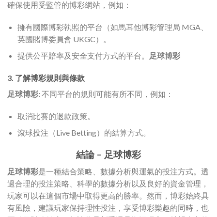
確保使用受監管的博彩網站，例如：
擁有國際博彩執照的平台（如馬耳他博彩管理局 MGA、
英國賭博委員會 UKGC）。
提供公平賠率及安全支付方式的平台。
足球博彩
3. 了解博彩規則與條款
足球博彩:
不同平台的規則可能有所不同，例如：
取消比賽的退款政策。
滾球投注（Live Betting）的結算方式。
結論 – 足球博彩
足球博彩
是一種結合策略、數據分析與運氣的投注方式。透
過合理的投注策略、科學的數據分析以及良好的資金管理，
玩家可以在這個市場中取得更高的勝率。然而，博彩始終具
有風險，建議玩家保持理性投注，享受博彩樂趣的同時，也