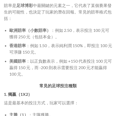
賠率是
足球博彩
中最關鍵的元素之一，它代表了某個賽果發
生的可能性，也決定了玩家的潛在回報。常見的賠率格式包
括：
歐洲賠率（小數賠率）
：例如 2.50，表示投注 100 元可
獲得 250 元（包括本金）。
香港賠率
：例如 1.50，表示純利潤 150%，即投注 100 元
可淨賺 150 元。
美國賠率
：以正負數表示，例如 +150 代表投注 100 元可
贏得 150 元，而 -200 則表示需要投注 200 元才能贏得
100 元。
常見的足球投注種類
1. 獨贏（1X2）
這是最基本的投注方式，玩家可以選擇：
主勝（1）
：主隊獲勝。