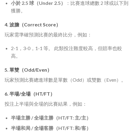
小於 2.5 球（Under 2.5）
：比賽進球總數 2 球或以下則
獲勝。
4. 波膽（Correct Score）
玩家需準確預測比賽的最終比分，例如：
2-1，3-0，1-1 等。 此類投注難度較高，但賠率也較
高。
5. 單雙（Odd/Even）
玩家預測比賽總進球數是單數（Odd）或雙數（Even）。
6. 半場/全場（HT/FT）
投注上半場與全場的比賽結果，例如：
半場主勝 / 全場主勝（HT/FT: 主/主）
半場和局 / 全場客勝（HT/FT: 和/客）