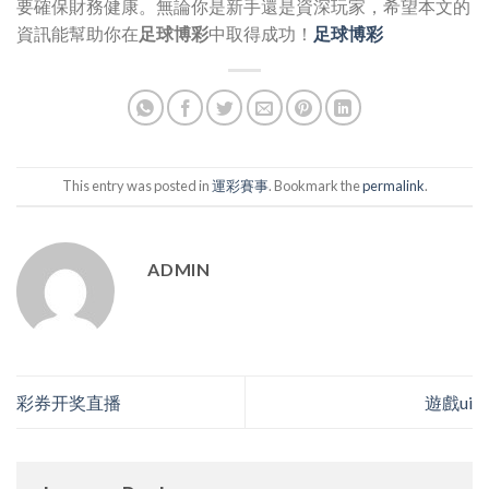
要確保財務健康。無論你是新手還是資深玩家，希望本文的
資訊能幫助你在
足球博彩
中取得成功！
足球博彩
This entry was posted in
運彩賽事
. Bookmark the
permalink
.
ADMIN
彩券开奖直播
遊戲ui